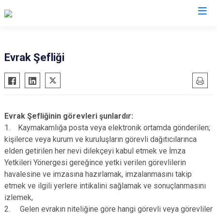
Sinop
Evrak Şefliği
Ayancık
Boyabat
Dikmen
Evrak Şefliğinin görevleri şunlardır:
Durağan
1. Kaymakamlığa posta veya elektronik ortamda gönderilen;
Erfelek
kişilerce veya kurum ve kuruluşların görevli dağıtıcılarınca
elden getirilen her nevi dilekçeyi kabul etmek ve İmza
Gerze
Yetkileri Yönergesi gereğince yetki verilen görevlilerin
Saraydüzü
havalesine ve imzasına hazırlamak, imzalanmasını takip
Türkeli
etmek ve ilgili yerlere intikalini sağlamak ve sonuçlanmasını
izlemek,
2. Gelen evrakın niteliğine göre hangi görevli veya görevliler